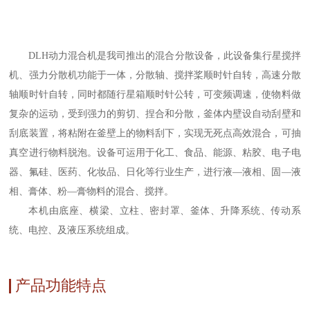
DLH动力混合机是我司推出的混合分散设备，此设备集行星搅拌
机、强力分散机功能于一体，分散轴、搅拌桨顺时针自转，高速分散
轴顺时针自转，同时都随行星箱顺时针公转，可变频调速，使物料做
复杂的运动，受到强力的剪切、捏合和分散，釜体内壁设自动刮壁和
刮底装置，将粘附在釜壁上的物料刮下，实现无死点高效混合，可抽
真空进行物料脱泡。设备可运用于化工、食品、能源、粘胶、电子电
器、氟硅、医药、化妆品、日化等行业生产，进行液—液相、固—液
相、膏体、粉—膏物料的混合、搅拌。
本机由底座、横梁、立柱、密封罩、釜体、升降系统、传动系
统、电控、及液压系统组成。
产品功能特点