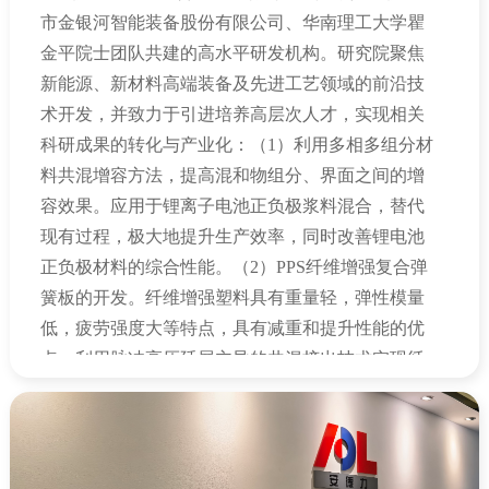
市金银河智能装备股份有限公司、华南理工大学瞿
金平院士团队共建的高水平研发机构。研究院聚焦
新能源、新材料高端装备及先进工艺领域的前沿技
术开发，并致力于引进培养高层次人才，实现相关
科研成果的转化与产业化：（
1
）利用多相多组分材
料共混增容方法，提高混和物组分、界面之间的增
容效果。应用于锂离子电池正负极浆料混合，替代
现有过程，极大地提升生产效率，同时改善锂电池
正负极材料的综合性能。（
2
）
PPS
纤维增强复合弹
簧板的开发。纤维增强塑料具有重量轻，弹性模量
低，疲劳强度大等特点，具有减重和提升性能的优
点。利用脉冲高压延展主导的共混挤出技术实现纤
维在树脂基体的均匀混合及充分取向，同时保持各
组分材料尺寸和分子链的完整性，制备高性能复合
材料。（
3
）结合产业发展需求，通过政校企联合培
养的方式，着力构建引才、留才、用才的新机制，