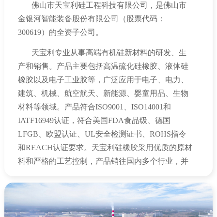
佛山市天宝利硅工程科技有限公司，是佛山市
池极片双面高速宽幅精密涂布机、“黄金龙”干法成
金银河智能装备股份有限公司（股票代码：
膜复合固态机组、高效能双行星动力混合机等行业
300619
）的全资子公司。
领先装备及整体解决方案。
天宝利专业从事高端有机硅新材料的研发、生
产和销售。产品主要包括高温硫化硅橡胶、液体硅
金银河是有机硅及高分子化合物装备国内龙头
橡胶以及电子工业胶等，广泛应用于电子、电力、
企业，是行业内技术力量最雄厚、产品线最丰富、
建筑、机械、航空航天、新能源、婴童用品、生物
产销量最高的企业。有机硅及高分子聚合物智能装
材料等领域。产品符合
ISO9001
、
ISO14001
和
备产品包括：太阳能光伏胶连续法自动生产线、加
IATF16949
认证，符合美国
FDA
食品级、德国
成型液体注射成型硅橡胶连续法自动生产线、气相
LFGB
、欧盟认证、
UL
安全检测证书、
ROHS
指令
法/沉淀法高温胶连续法自动生产线、PU胶单双组
和
REACH
认证要求。天宝利硅橡胶采用优质的原材
料和严格的工艺控制，产品销往国内多个行业，并
份连续法自动生产线、MS胶连续法自动生产线、甲
远销美国、西班牙、土耳其、印度、巴基斯坦、韩
基乙烯基硅橡胶（110生胶）连续法自动生产线、乙
国、俄罗斯、泰国、越南等多个国家。
烯基（甲基）硅油连续法自动生产线、中性/酸性透
明硅酮胶连续法自动生产线、静态法醇型/肟型胶智
天宝利被认定为国家高新技术企业、广东省专