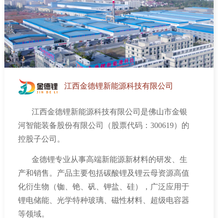
精特新中小企业，建有广东省有机硅新材料工程技
能调色自动生产线、建筑密封胶全系列连续法自动
术研究中心以及佛山市市级企业技术中心，拥有业
生产线、有机硅发泡制品连续化生产线等多系列高
内领先的高温硫化硅橡胶连续化自动生产线，并设
性能自动生产线，以及捏合机、行星搅拌机、静态
有高水平的实验和试验场地。
混合机、自动分装机、动力混合机、强力分散机等
专机产品。
江西金德锂新能源科技有限公司
金银河是国家火炬计划重点高新技术企业、国
家专精特新“小巨人”企业、国家知识产权优势企
江西金德锂新能源科技有限公司是佛山市金银
业、国家绿色供应链管理企业、广东省战略性新兴
河智能装备股份有限公司（股票代码：
300619
）的
产业骨干企业、广东省智能制造生态合作伙伴、佛
控股子公司。
山市标杆高新技术企业、佛山市细分行业龙头企
金德锂专业从事高端新能源新材料的研发、生
业，荣获全国工人先锋号、广东省五一劳动奖状
产和销售。产品主要包括碳酸锂及锂云母资源高值
等，并建有广东省省级工程中心、广东省省级企业
化衍生物（铷、铯、矾、钾盐、硅），广泛应用于
技术中心以及佛山企业博士后科研工作站分站。
锂电储能、光学特种玻璃、磁性材料、超级电容器
等领域。