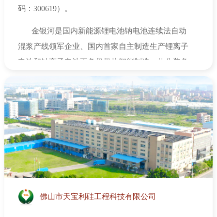
码：
300619
）。
金银河是国内新能源锂电池钠电池连续法自动
混浆产线领军企业、国内首家自主制造生产锂离子
电池和钠离子电池正负极极片智能制造一体化装备
并提供完整解决方案的企业。
新能源电池智能装备
可应用于干法电极、固态电池、锂（钠）电池、动
力电池、储能电池及数码电池等，
新能源电池智能
装备产品包括：锂（钠）电池正负极极片智能制造
一站式智能化生产线、GMK3.0系列锂（钠）电池
正负极浆料多级带托式双螺杆连续法自动生产
线、“红金龙”高速宽幅挤压式双折返涂布机、锂
（钠）电池极片高速精密辊压分切一体机、锂
佛山市天宝利硅工程科技有限公司
（钠）电池正负极浆料高速动力混合分散式自动生
产线、锂（钠）电池全自动配料系统、锂（钠）电