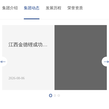
集团介绍
集团动态
发展历程
荣誉资质
江西金德锂成功竞得赣州于都锡多金属矿探矿权，战略资源布局再上新台阶
金银河高管向韶山毛泽东同志铜像敬献花篮
金德锂、安德力参加落实省会引领战略推进南昌实体经济高质量发展大会
雄关漫道真如铁，而今迈
步从头越 金银河高管向韶
山毛泽东同志铜像敬献花
篮
2026-08-06
2026-08-06
2026-07-08