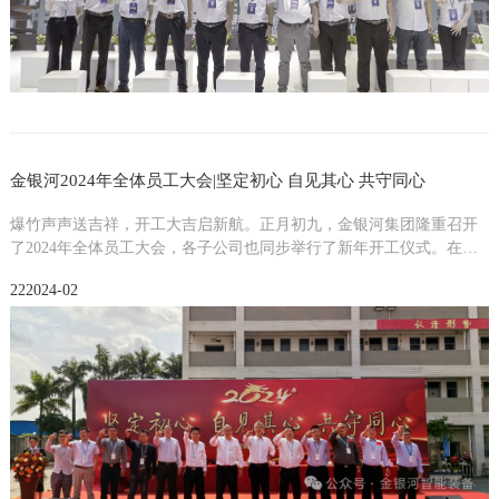
金银河2024年全体员工大会|坚定初心 自见其心 共守同心
爆竹声声送吉祥，开工大吉启新航。正月初九，金银河集团隆重召开
了2024年全体员工大会，各子公司也同步举行了新年开工仪式。在这
个充满喜庆和祥和的日子里，全体员工满怀激情，以崭新的姿态和饱
22
2024-02
满的热情迎接新一年的挑战，共同开启全新的征程。