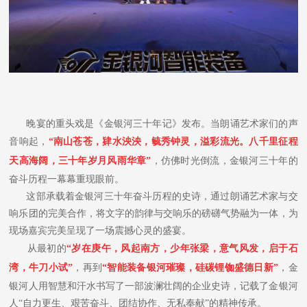
晚宴的重头戏是《金银河三十年记》发布。当朗诵艺术家们的声
音响起，
“南山苍苍，肄水泱泱，毓秀钟灵，溢彩流光。八千里征程
天高海阔，三十年岁月风雨华章”
，仿佛时光倒流，金银河三十年的
奋斗历程一幕幕重现眼前。
这部承载着金银河三十年奋斗历程的史诗，通过朗诵艺术家与交
响乐团的完美合作，将文字的韵律与交响乐的磅礴气势融为一体，为
现场嘉宾完美呈现了一场震撼心灵的盛宴。
从最初的
“岁在庚午，风起南方，少年张梁，意气风发，启于石
湾，牛刀小试”
，再到
“智能装备银河璀璨，硅碳锂铷盛德日新”
，金
银河人用智慧和汗水书写了一部波澜壮阔的企业史诗，记载了金银河
人“自力更生、艰苦奋斗、团结协作、无私奉献”的精神传承。