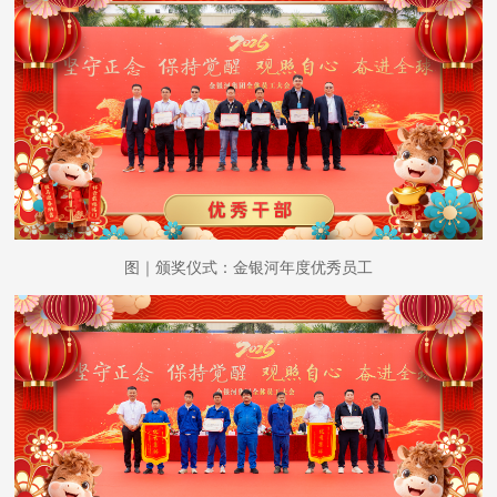
图｜颁奖仪式：金银河年度优秀员工