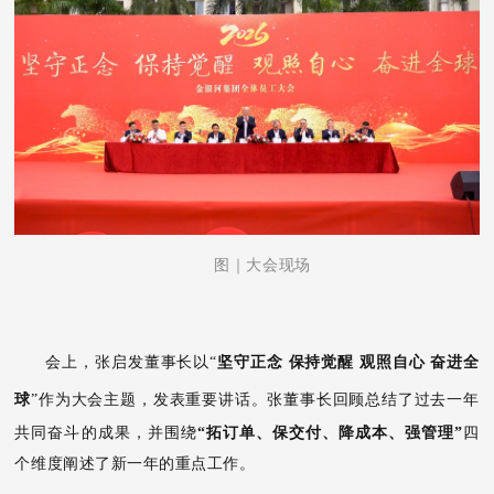
图｜大会现场
会上，张启发
董事长以
“
坚守正念
保持觉醒
观照自心
奋进全
球
”作为大会
主题，发表重要讲话。
张董事长回顾总结了过去一年
共同奋斗的成果，并围绕
“拓订单、保交付、降成本、强管理”
四
个维度阐述了新一年的重点工作。