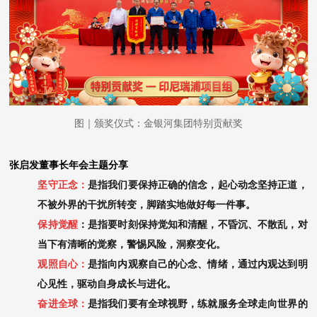
图｜颁奖仪式：金银河集团特别贡献奖
张启发董事长年会主题分享
坚守正念：
是指我们要保持正确的信念，起心动念坚持正道，
不被外界的干扰所转变，脚踏实地做好每一件事。
保持觉醒
：
是指要时刻保持觉知和清醒，不昏沉、不散乱，对
当下有清晰的觉察，警惕风险，洞察变化。
观照自心：
是指向内观察自己的心念、情绪，通过内观达到明
心见性，驱动自身成长与进化。
奋进全球：
是指我们要有全球视野，练就服务全球走向世界的