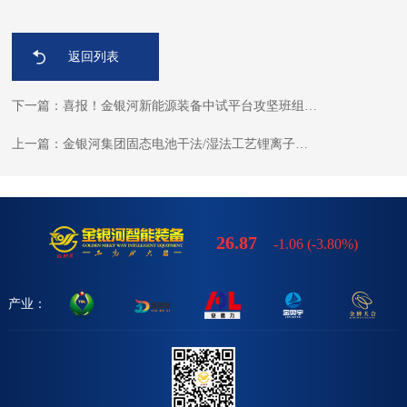
返回列表
下一篇：喜报！金银河新能源装备中试平台攻坚班组荣获“佛山市先进集体”称号
上一篇：金银河集团固态电池干法/湿法工艺锂离子电池和钠离子电池正负极极片智能制造解决方案亮相CIBF2026
26.87
-1.06
(
-3.80%
)
产业：