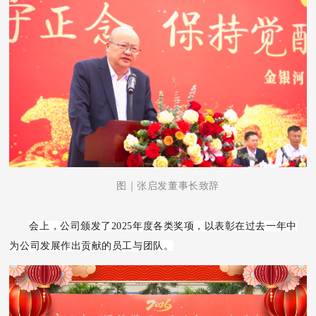
图｜张启发
董事长
致辞
会上，公司颁发了2025年度各类奖项，以表彰在过去一年中
为公司发展作出贡献的员工与团队。